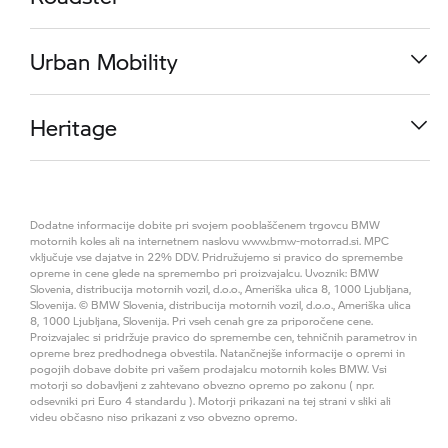
OD
20.190,00 €
R 1300 RS
Urban Mobility
OD
16.990,00 €
M 1000 RR
Heritage
OD
37.590,00 €
K 1600 GT
Dodatne informacije dobite pri svojem pooblaščenem trgovcu BMW
OD
27.990,00 €
R 1300 R
motornih koles ali na internetnem naslovu www.bmw-motorrad.si. MPC
vključuje vse dajatve in 22% DDV. Pridružujemo si pravico do spremembe
opreme in cene glede na spremembo pri proizvajalcu. Uvoznik: BMW
Slovenia, distribucija motornih vozil, d.o.o., Ameriška ulica 8, 1000 Ljubljana,
OD
16.490,00 €
CE 04
Slovenija. © BMW Slovenia, distribucija motornih vozil, d.o.o., Ameriška ulica
8, 1000 Ljubljana, Slovenija. Pri vseh cenah gre za priporočene cene.
R 1300 GS Adventure
Proizvajalec si pridržuje pravico do spremembe cen, tehničnih parametrov in
opreme brez predhodnega obvestila. Natančnejše informacije o opremi in
OD
12.900,00 €
R 18
pogojih dobave dobite pri vašem prodajalcu motornih koles BMW. Vsi
motorji so dobavljeni z zahtevano obvezno opremo po zakonu ( npr.
OD
22.490,00 €
S 1000 RR
odsevniki pri Euro 4 standardu ). Motorji prikazani na tej strani v sliki ali
videu občasno niso prikazani z vso obvezno opremo.
OD
21.250,00 €